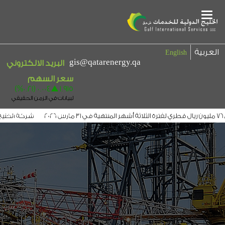
Main
Menu
العربية
English
gis@qatarenergy.qa
البريد الالكتروني
بيان إخلاء المسؤولية
شركة الخليج ال
يج الدولية توقع عقداً مع التجاري لتوزيع ارباحها لمدة 3 سنوات
الخليج الدولية 