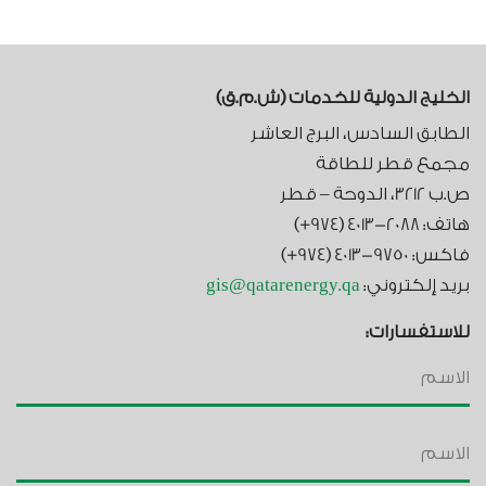
الخليج الدولية للخدمات (ش.م.ق)​
الطابق السادس، البرج العاشر
مجمع قطر للطاقة
ص.ب 3212، الدوحة – قطر
هاتف: 2088-4013 (974+)
فاكس: 9750-4013 (974+)
بريد إلكتروني:
gis@qatarenergy.qa
للاستفسارات: