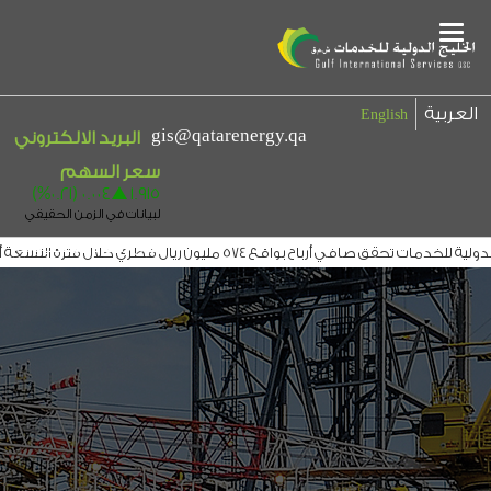
Main
Menu
العربية
English
gis@qatarenergy.qa
البريد الالكتروني
بيان إخلاء المسؤولية
حقق صافي أرباح بواقع 574 مليون ريال قطري خلال فترة التسعة أشهر المنتهية في 30 سبتمبر 2025
ح عن بياناتها المالية المدققه لعام 2008 وتحقق صافي ربح 423.4 مليون ريال قطري