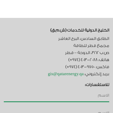
الخليج الدولية للخدمات (ش.م.ق)​
الطابق السادس، البرج العاشر
مجمع قطر للطاقة
ص.ب 3212، الدوحة – قطر
هاتف: 2088-4013 (974+)
فاكس: 9750-4013 (974+)
بريد إلكتروني:
gis@qatarenergy.qa
للاستفسارات: