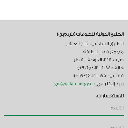
الخليج الدولية للخدمات (ش.م.ق)​
الطابق السادس، البرج العاشر
مجمع قطر للطاقة
ص.ب 3212، الدوحة – قطر
هاتف: 2088-4013 (974+)
فاكس: 9750-4013 (974+)
بريد إلكتروني:
gis@qatarenergy.qa
للاستفسارات: