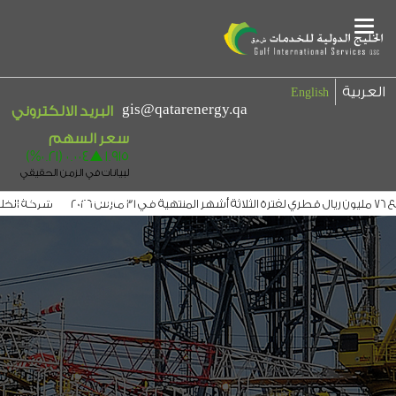
Main
Menu
العربية
English
gis@qatarenergy.qa
البريد الالكتروني
بيان إخلاء المسؤولية
شركة الخليج ا
ليج الدولية توقع عقداً مع التجاري لتوزيع ارباحها لمدة 3 سنوات
الخليج الدولية 