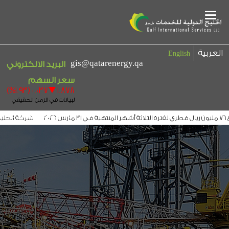
Main
Menu
العربية
English
gis@qatarenergy.qa
البريد الالكتروني
بيان إخلاء المسؤولية
شركة الخليج ال
ج الدولية توقع عقداً مع التجاري لتوزيع ارباحها لمدة 3 سنوات
الخليج الدولية ت