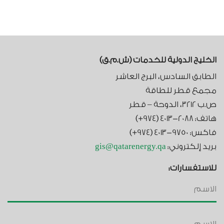
الخليج الدولية للخدمات (ش.م.ق)​
الطابق السادس، البرج العاشر
مجمع قطر للطاقة
ص.ب 3212، الدوحة – قطر
هاتف: 2088-4013 (974+)
فاكس: 9750-4013 (974+)
بريد إلكتروني:
gis@qatarenergy.qa
للاستفسارات: